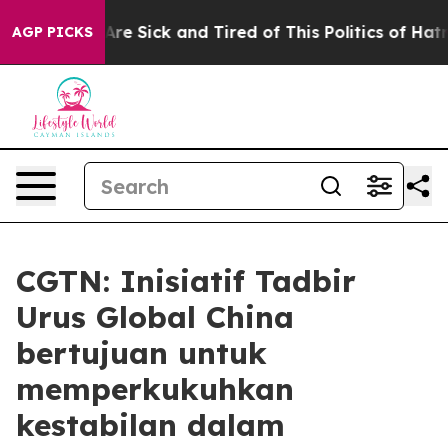
People Are Sick and Tired of This Politics of Hatred”
T
AGP PICKS
CGTN: Inisiatif Tadbir
Urus Global China
bertujuan untuk
memperkukuhkan
kestabilan dalam