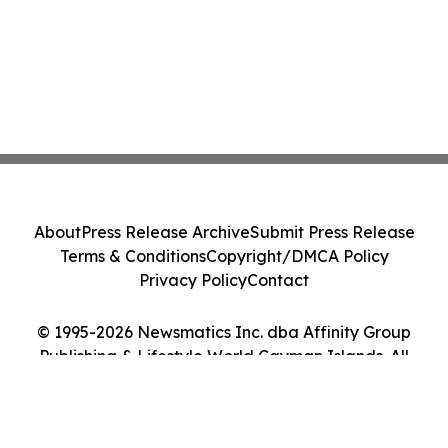
About
Press Release Archive
Submit Press Release
Terms & Conditions
Copyright/DMCA Policy
Privacy Policy
Contact
© 1995-2026 Newsmatics Inc. dba Affinity Group
Publishing & Lifestyle World Cayman Islands. All
Rights Reserved.
Cookie Settings / Your Privacy Choices