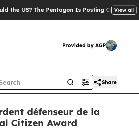
 US?
The Pentagon Is Posting Cryptic Biblical M
View all
Provided by AGP
Share
ardent défenseur de la
bal Citizen Award