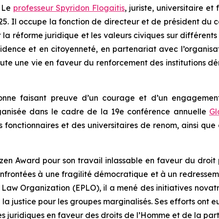
 Le
professeur Spyridon Flogaitis
, juriste, universitaire 
5. Il occupe la fonction de directeur et de président du co
 la réforme juridique et les valeurs civiques sur différent
ésidence et en citoyenneté, en partenariat avec l’organisa
 une vie en faveur du renforcement des institutions démo
rsonne faisant preuve d’un courage et d’un engagemen
rganisée dans le cadre de la 19e conférence annuelle
Gl
fonctionnaires et des universitaires de renom, ainsi que d
tizen Award pour son travail inlassable en faveur du droit 
 confrontées à une fragilité démocratique et à un redressem
 Law Organization (EPLO), il a mené des initiatives novat
à la justice pour les groupes marginalisés. Ses efforts on
s juridiques en faveur des droits de l’Homme et de la part