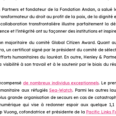
 Partners et fondateur de la Fondation Andan, a salué le
transformateur du droit au profit de la paix, de la dignité
 collaboration transfrontalière illustre parfaitement la
ce et l’intégrité ont su façonner des institutions et inspire
on majoritaire du comité Global Citizen Award. Quant a
ra, un certificat signé par le président du comité de sél
fforts humanitaires du lauréat. En outre, Henley & Partne
visibilité à son travail et à le soutenir par le biais du
 récompensé
de nombreux individus exceptionnels
. Le pre
humanitaire aux réfugiés
Sea-Watch
. Parmi les autres la
 plus grande organisation de secours en cas de catastrop
é numérique qui vise à redonner espoir aux quelque 1,1
iep Vuong, cofondatrice et présidente de la
Pacific Links 