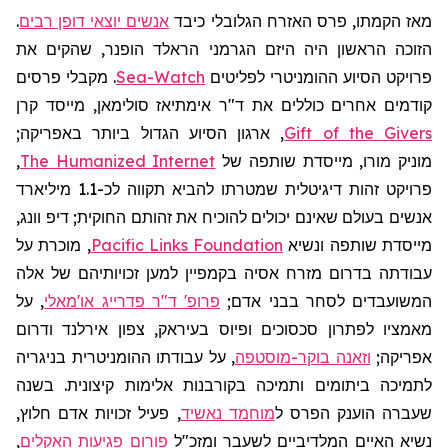
מאז הקמתו, פרס האזרח הגלובלי כיבד
אנשים יוצאי דופן רבים
.
הזוכה הראשון היה היזם הגרמני
הראלד
הופנר
, שהקים את
פרויקט הסיוע ההומניטרי לפליטים
Sea-Watch
. מקבלי פרסים
קודמים אחרים כוללים את ד"ר
אימתיאז
סולימאן, מייסד קרן
Gift of the Givers
, ארגון הסיוע הגדול ביותר באפריקה;
מוניק
מורו, מייסדת שותפה של
The Humanized Internet
,
פרויקט זהות דיגיטלית שמטרתו להביא תקווה לכ-1.1 מיליארד
אנשים בעולם שאינם יכולים להוכיח את זהותם החוקית; דיפ
וונג
,
מייסדת שותפה ונשיא
Pacific Links Foundation
, מוכרת על
עבודתה בדרום מזרח אסיה בקמפיין למען זכויותיהם של אלה
המשועבדים לסחר בבני אדם;
פרופ' ד"ר פדרייג או'מאלי
, על
מאמציו לפתרון סכסוכים ופיוס בעיראק, צפון אירלנד ודרום
אפריקה;
וזאנה בוקר-מוסטפה
, על עבודתו ההומניטרית בניגריה
לתמיכה ביתומים ותמיכה בקורבנות אלימות קיצונית. בשנה
שעברה הוענק הפרס ל
מוחמד נאשיד
, פעיל זכויות אדם חלוץ,
נשיא האיים המלדיביים לשעבר
ומזכ"ל
פורום פגיעות האקלים
,