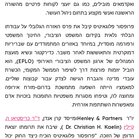
ואקדמאים מובילים, כמו גם יועצי לקוחות פרטיים מהשורה
הראשונה ואנשי מקצוע בתחום ניהול העושר.
פרופסור
פלוגאיטיס
קיבל את פרס האזרח הגלובלי על עבודתו
הבלתי נלאית בקידום המשפט הציבורי, החינוך המשפטי
ורפורמה מוסדית, במיוחד באזורים המתמודדים עם שבריריות
דמוקרטית והתאוששות לאחר משבר. כדירקטור ונשיא מועצת
המנהלים של ארגון המשפט הציבורי האירופי (EPLO), הוא
הוביל יוזמות פורצות דרך לשיפור הממשל המקומי, הכשרת
עובדי מדינה והגברת הגישה לצדק עבור קבוצות שוליים.
למאמציו הייתה השפעה מתמשכת בדרום-מזרח אירופה
ומחוצה לה, וטיפחו מסגרות משפטיות התומכות בזכויות אדם
ומאפשרות השתתפות אזרחית.
יו"ר
Henley & Partners
ומייסד קרן אנדן,
ד"ר כריסטיאן ה.
קיילין
(
Dr. Christian H. Kaelin
)
,
שיבח את תרומתו יוצאת
הדופן של הזוכה. "פרופסור
פלוגאיטיס
הוכיח כיצד החוק יכול