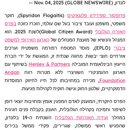
לונדון, Nov. 04, 2025 (GLOBE NEWSWIRE) --
פרופסור ספירידון פלוגאיטיס
(
Spyridon Flogaitis
)
, חוקר
משפטי, משפטן ועובד ציבור בעל שם עולמי, הוכרז כזוכה
בפרס
האזרח הגלובלי
(
Global Citizen Award
)
לשנת 2025. הוא
המנהל והנשיא של מועצת המנהלים של
הארגון האירופי למשפט
ציבורי
(EPLO), מוסד המטפח רפורמה משפטית וערכים
אזרחיים חוצי יבשות. מחווה שנתית זו, המוגשת על ידי חברת
הייעוץ הבינלאומית המובילה
Henley & Partners
בשיתוף עם
הארגון ההומניטרי השוויצרי ללא מטרות רווח
Andan
Foundation
, מכירה במחויבותו לכל חייו לחיזוק המוסדות
הדמוקרטיים, שלטון החוק וגישה חוקית לקהילות פגיעות.
הפרס היוקרתי, המוענק לאדם המפגין אומץ ומחויבות יוצאי דופן
לשיפור ותמיכה בקהילה הגלובלית, הוענק בקבלת פנים חגיגית
במהלך
ועידת האזרחות הגלובלית
השנתית ה-19 בלונדון,
שהפגיש ראשי ממשלה, שגרירים, פקידי ממשל בכירים