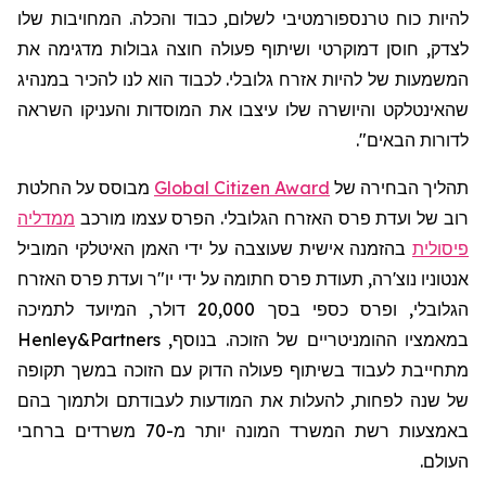
להיות כוח טרנספורמטיבי לשלום, כבוד והכלה. המחויבות שלו
לצדק, חוסן דמוקרטי ושיתוף פעולה חוצה גבולות מדגימה את
המשמעות של להיות אזרח גלובלי. לכבוד הוא לנו להכיר במנהיג
שהאינטלקט והיושרה שלו עיצבו את המוסדות והעניקו השראה
לדורות הבאים".
תהליך הבחירה
של
Global Citizen Award
מבוסס על החלטת
רוב של ועדת פרס האזרח הגלובלי. הפרס עצמו מורכב
ממדליה
פיסולית
בהזמנה אישית שעוצבה על ידי האמן האיטלקי המוביל
אנטוניו
נוצ'רה
, תעודת פרס חתומה על ידי יו"ר ועדת פרס האזרח
הגלובלי, ופרס כספי בסך 20,000 דולר, המיועד לתמיכה
במאמציו ההומניטריים של הזוכה. בנוסף,
Henley&Partners
מתחייבת לעבוד בשיתוף פעולה הדוק עם הזוכה במשך תקופה
של שנה לפחות, להעלות את המודעות לעבודתם ולתמוך בהם
באמצעות רשת המשרד המונה יותר מ-70 משרדים ברחבי
העולם.