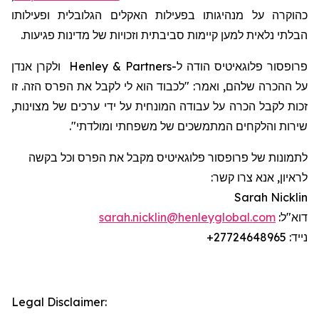
כהוקרה על מנהיגותו בפעילות האקלים הגלובלית ופעילותו
הבלתי נלאית למען קיימות סביבתית וזכויות של מדינות פגיעות.
פרופסור
פלוגאיטיס
הודה
ל-
Henley & Partners
ולקרן אנדן
על ההכרה שלהם, ואמר: "לכבוד הוא לי לקבל את הפרס הזה. זו
זכות לקבל הכרה על עבודה המונחית על ידי ערכים של מצוינות,
שירות והלקחים המתמשכים של משפחתי ומולדתי".
לתמונות של פרופסור
פלוגאיטיס
מקבל את הפרס וכל בקשה
לראיון, אנא צרו קשר:
Sarah Nicklin
דוא"ל:
sarah.nicklin@henleyglobal.com
נייד:
+27724648965
Legal Disclaimer: